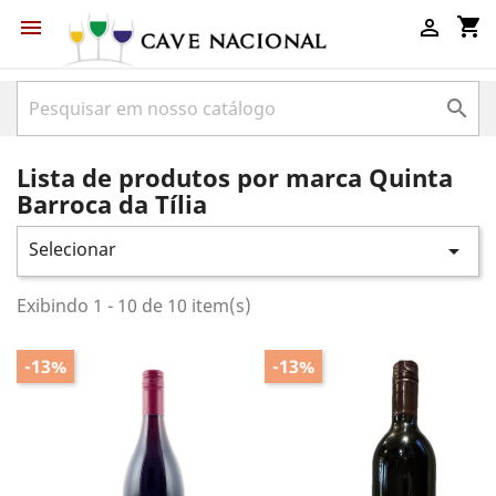
shopping_cart



Lista de produtos por marca Quinta
Barroca da Tília
Selecionar

Exibindo 1 - 10 de 10 item(s)
-13%
-13%