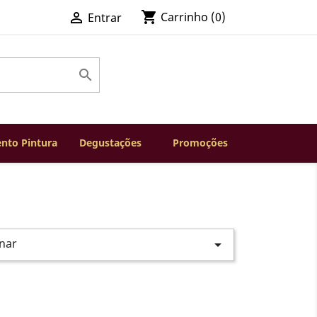
shopping_cart

Carrinho
(0)
Entrar

nto Pintura
Degustações
Promoções
nar
