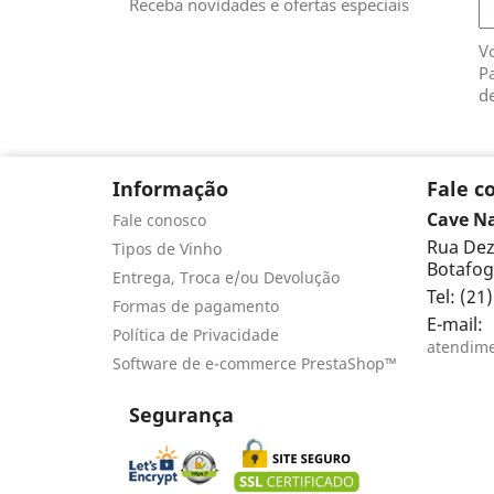
Receba novidades e ofertas especiais
V
Pa
de
Informação
Fale c
Cave N
Fale conosco
Rua Dez
Tipos de Vinho
Botafogo
Entrega, Troca e/ou Devolução
Tel: (21
Formas de pagamento
E-mail:
Política de Privacidade
atendim
Software de e-commerce PrestaShop™
Segurança