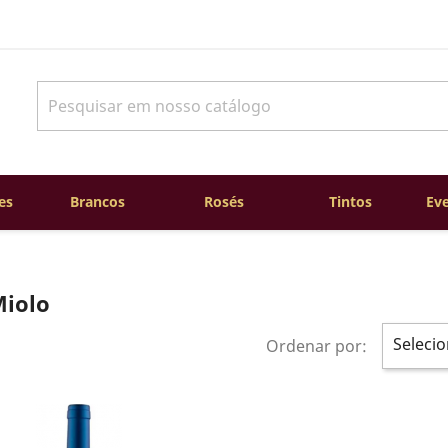
es
Brancos
Rosés
Tintos
Eve
Miolo
Selecio
Ordenar por: