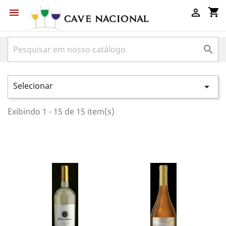
shopping_cart



Selecionar

Exibindo 1 - 15 de 15 item(s)