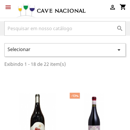
shopping_cart



Selecionar

Exibindo 1 - 18 de 22 item(s)
-13%