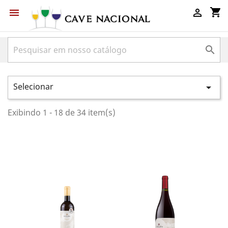
shopping_cart



Selecionar

Exibindo 1 - 18 de 34 item(s)