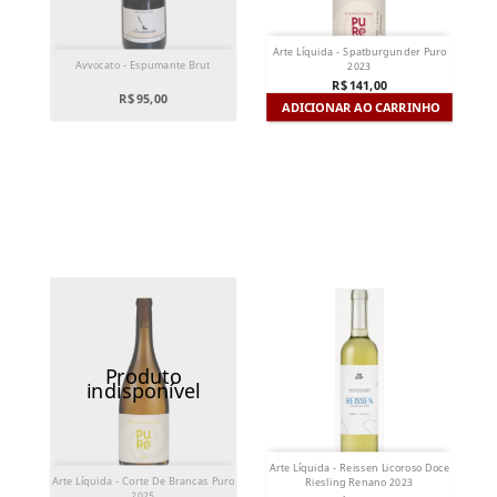
Arte Líquida - Spatburgunder Puro
Avvocato - Espumante Brut
2023
R$ 141,00
R$ 95,00
ADICIONAR AO CARRINHO
Produto
indisponível
Arte Líquida - Reissen Licoroso Doce
Arte Líquida - Corte De Brancas Puro
Riesling Renano 2023
2025