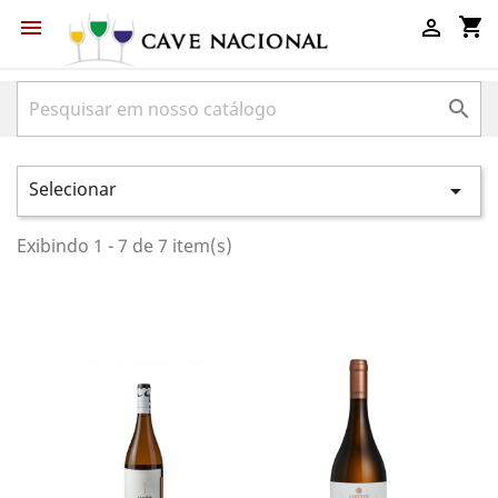
shopping_cart



Selecionar

Exibindo 1 - 7 de 7 item(s)