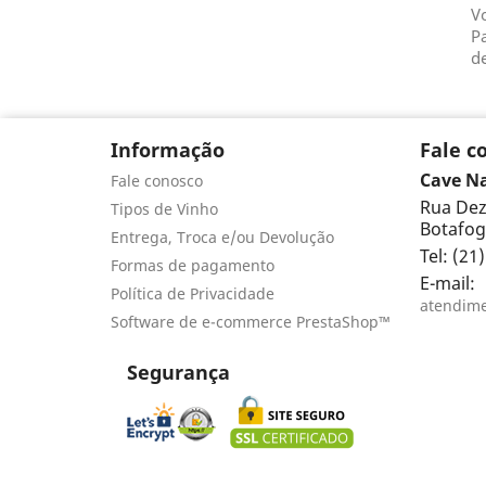
V
Pa
de
Informação
Fale c
Cave N
Fale conosco
Rua Dez
Tipos de Vinho
Botafogo
Entrega, Troca e/ou Devolução
Tel: (21
Formas de pagamento
E-mail:
Política de Privacidade
atendim
Software de e-commerce PrestaShop™
Segurança