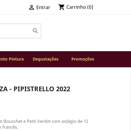
shopping_cart

Carrinho
(0)
Entrar

nto Pintura
Degustações
Promoções
A - PIPISTRELLO 2022
nt Bouschet e Petit Verdot com estágio de 12
 francês.