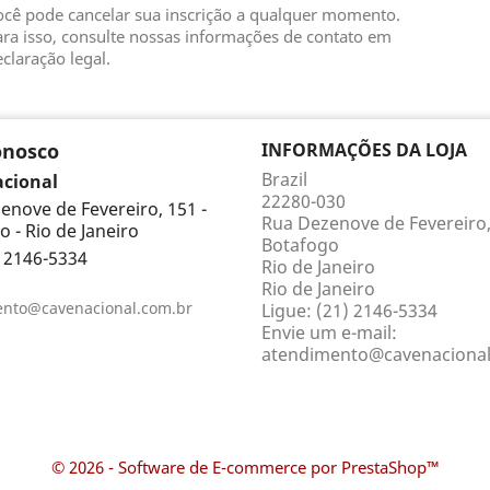
ocê pode cancelar sua inscrição a qualquer momento.
ra isso, consulte nossas informações de contato em
claração legal.
onosco
INFORMAÇÕES DA LOJA
Brazil
acional
22280-030
enove de Fevereiro, 151 -
Rua Dezenove de Fevereiro,
 - Rio de Janeiro
Botafogo
) 2146-5334
Rio de Janeiro
Rio de Janeiro
ento@cavenacional.com.br
Ligue:
(21) 2146-5334
Envie um e-mail:
atendimento@cavenacional
© 2026 - Software de E-commerce por PrestaShop™