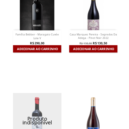
Casa Marques Pereira - Segredos Da
Família Bebber - Maragato Cuvée
Adega - Pinot Noir 2022
Lote V
R$ 130,50
R$ 290,00
R$ 150,00
ADICIONAR AO CARRINHO
ADICIONAR AO CARRINHO
Produto
indisponível